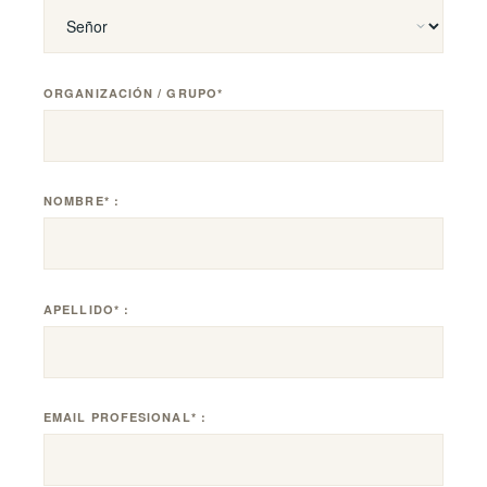
encantado de revisar su estructura y explorar cómo
podemos apoyar sus necesidades de representación en
Suiza.
ORGANIZACIÓN / GRUPO*
Complete el formulario de contacto o llámenos al
OFICINA
NOMBRE* :
Rue Adrien-Lachenal 26, 1207 Geneva
TELÉFONO
+41 22 737 27 10
APELLIDO* :
EMAIL PROFESIONAL* :