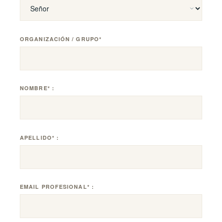
explorar cómo podemos apoyar su representación en el
consejo en Suiza.
ORGANIZACIÓN / GRUPO*
Rellene nuestro formulario de contacto o llámenos al
OFICINA
NOMBRE* :
Rue Adrien-Lachenal 26, 1207 Ginebra
TELÉFONO
+41 22 737 27 10
APELLIDO* :
EMAIL PROFESIONAL* :