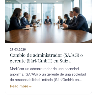
27.03.2026
Cambio de administrador (SA/AG) o
gerente (Sàrl/GmbH) en Suiza
Modificar un administrador de una sociedad
anónima (SA/AG) o un gerente de una sociedad
de responsabilidad limitada (Sàrl/GmbH) en
Suiza es una operación habitual, pero
Read more
estrictamente regulada por el Código de
Obligaciones y el Registro Mercantil. Ya sea por
dimisión, revocación o reestructuración, una
ejecución rigurosa es esencial para garantizar la