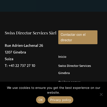
validez jurídica, la continuidad operativa y el
cumplimiento bancario.
Swiss Director Services Sàrl
Contactar con el
director
Rue Adrien-Lachenal 26
1207 Ginebra
Inicio
Suiza
T:
+41 22 737 27 10
Swiss Director Services
Ginebra
Quiénes somos
We use cookies to ensure you get the best experience on our
Preguntas frecuentes
website.
Director nominee y servicios de dirección
en Suiza
Contáctenos
Nuestras noticias
OK
Privacy policy
Consulta inicial gratuita