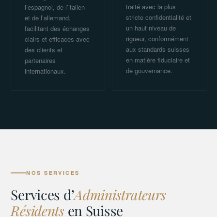
traité avec la plus
l’espagnol, de l’italien
stricte confidentialité et
et de l’allemand,
un haut niveau de
facilitant des échanges
rigueur, conformément
clairs et efficaces avec
aux standards suisses
des clients et
en matière fiduciaire et
partenaires
de gouvernance.
internationaux.
NOS SERVICES
Services d’
Administrateurs
Résidents
en Suisse