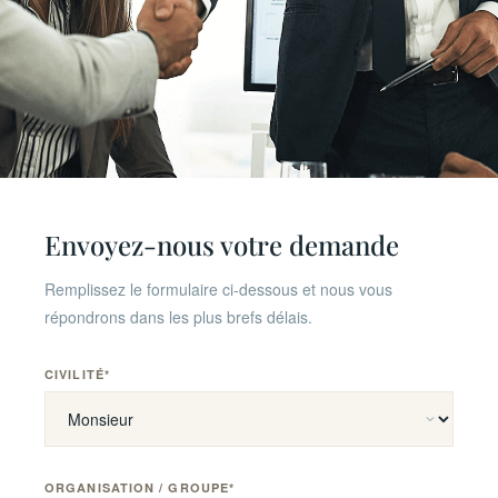
CONTACT
Envoyez-nous votre demande
Planifiez une
consultation
Remplissez le formulaire ci-dessous et nous vous
initiale
répondrons dans les plus brefs délais.
Contactez-nous pour discuter de vos besoins en
CIVILITÉ*
ALTERNATIVE:
administrateur résident suisse. Notre équipe se fera un
plaisir d’analyser votre structure et d’examiner comment
nous pouvons vous accompagner dans vos besoins de
représentation statutaire en Suisse.
ORGANISATION / GROUPE*